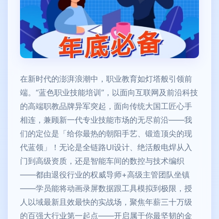
在新时代的澎湃浪潮中，职业教育如灯塔般引领前
端。“蓝色职业技能培训”，以面向互联网及前沿科技
的高端职教品牌异军突起，面向传统大国工匠心手
相连，兼顾新一代专业技能市场的无尽前沿——我
们的定位是「给你最热的朝阳手艺、锻造顶尖的现
代蓝领」！无论是全链路UI设计、绝活般电焊从入
门到高级资质，还是智能车间的数控与技术编织
——都由退役行业的权威导师+高级主管团队坐镇
——学员能将动画录屏数据跟工具模拟到极限，授
人以域最新且效最快的实战场，聚焦年薪三十万级
的百强大行业第一起点——开启属于你最坚韧的金