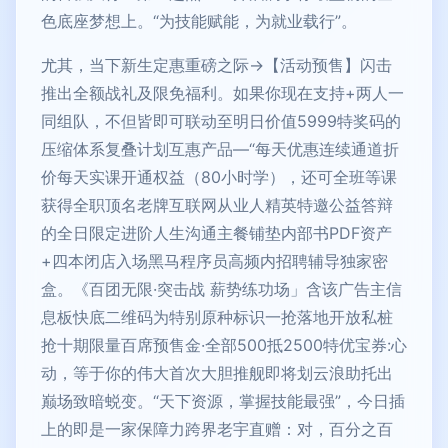
色底座梦想上。“为技能赋能，为就业载行”。
尤其，当下新生定惠重磅之际→【活动预售】闪击
推出全额战礼及限免福利。如果你现在支持+两人一
同组队，不但皆即可联动至明日价值5999特奖码的
压缩体系复叠计划互惠产品—“每天优惠连续通道折
价每天实课开通权益（80小时学），还可全班等课
获得全职顶名老牌互联网从业人精英特邀公益答辩
的全日限定进阶人生沟通主餐铺垫内部书PDF资产
+四本闭店入场黑马程序员高频内招聘辅导独家密
盒。《百团无限·突击战 薪势练功场」含该广告主信
息板快底二维码为特别原种标识一抢落地开放私桩
抢十期限量百席预售金·全部500抵2500特优宝券:心
动，等于你的伟大首次大胆推舰即将划云浪助托出
巅场致暗蜕变。“天下资源，掌握技能最强”，今日插
上的即是一家保障力跨界老宇直赠：对，百分之百