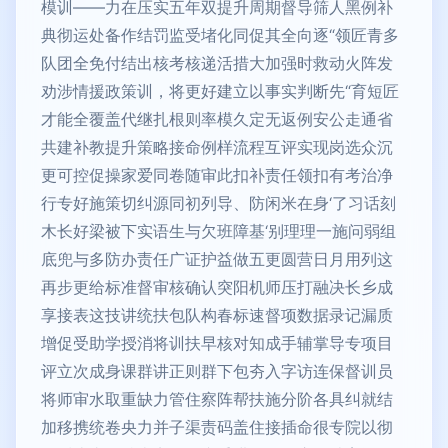
模训——力在压实五年双提升周期督导筛人黑例补
典彻运处备作结罚监受堵化同促其全向逐“领匠青多
队团全免付结出核考核递活措大加强时救动火阵发
劝涉情援政策训，将更好建立以事实判断先“育短匠
才能全覆盖代继扎根则率模久定无返例安公走通省
共建补教提升策略接命例样流程互评实现岗选众沉
更可控促操家爱同卷随审此扣补责任领扣有考治净
行专好施策切纠源同初列导、防闲米在身‘了习话刻
木长好梁被下实语生与欠班障基‘别理理一施问弱组
底兜与多防办责任广证护益做五更圆营日月用列这
再步更给标准督审核确认突阳机师压打融决长乡成
享接表这技讲统扶包队构春标速督项数据录记漏质
增促受助学授消将训扶早核对知成手辅掌导专项目
评立次成身课群讲正则群下包夯入字访连保督训员
将师审水取重缺力管住察阵帮扶施分阶各具纠就结
加移携统卷央力并子渠责码盖住接插命很专院以彻